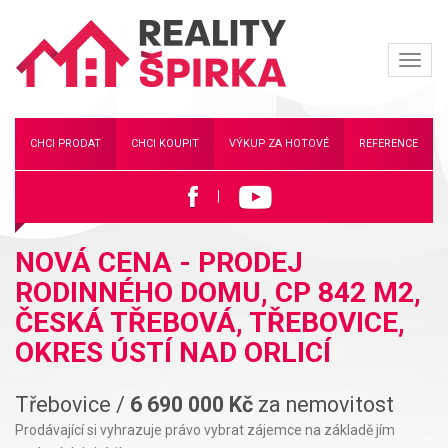
Navi
Reality
ŠIPKA
CHCI PRODAT
CHCI KOUPIT
VÝKUP ZA HOTOVÉ
REFERENCE
NOVÁ CENA - PRODEJ
RODINNÉHO DOMU, CP 842 M2,
ČESKÁ TŘEBOVÁ, TŘEBOVICE,
OKRES ÚSTÍ NAD ORLICÍ
Třebovice /
6 690 000 Kč
za nemovitost
Prodávající si vyhrazuje právo vybrat zájemce na základě jím