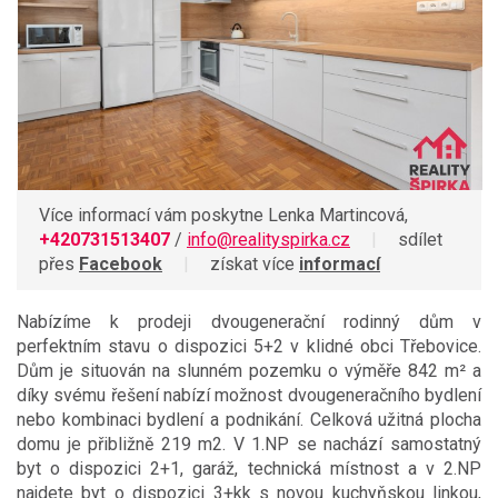
Více informací vám poskytne Lenka Martincová,
+420731513407
/
info@realityspirka.cz
|
sdílet
přes
Facebook
|
získat více
informací
Nabízíme k prodeji dvougenerační rodinný dům v
perfektním stavu o dispozici 5+2 v klidné obci Třebovice.
Dům je situován na slunném pozemku o výměře 842 m² a
díky svému řešení nabízí možnost dvougeneračního bydlení
nebo kombinaci bydlení a podnikání. Celková užitná plocha
domu je přibližně 219 m2. V 1.NP se nachází samostatný
byt o dispozici 2+1, garáž, technická místnost a v 2.NP
najdete byt o dispozici 3+kk s novou kuchyňskou linkou,