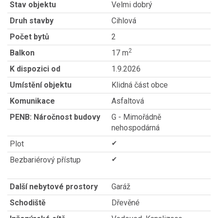
Stav objektu
Velmi dobrý
Druh stavby
Cihlová
Počet bytů
2
2
Balkon
17 m
K dispozici od
1.9.2026
Umístění objektu
Klidná část obce
Komunikace
Asfaltová
PENB: Náročnost budovy
G - Mimořádně
nehospodárná
Plot
✔
Bezbariérový přístup
✔
Další nebytové prostory
Garáž
Schodiště
Dřevěné