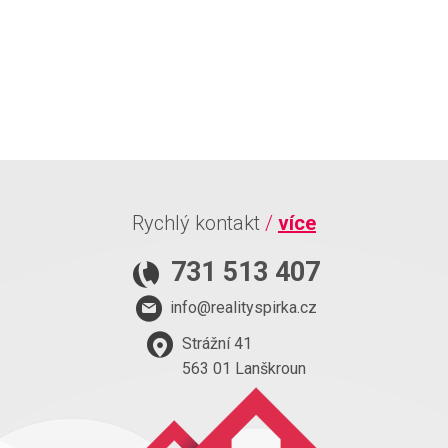
Rychlý kontakt
/
více
731 513 407
info@realityspirka.cz
Strážní 41
563 01 Lanškroun