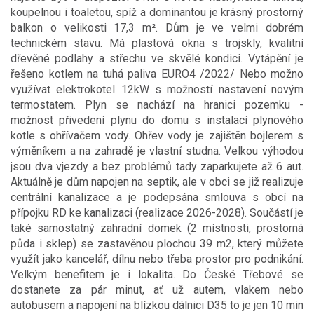
koupelnou i toaletou, spíž a dominantou je krásný prostorný
balkon o velikosti 17,3 m². Dům je ve velmi dobrém
technickém stavu. Má plastová okna s trojskly, kvalitní
dřevěné podlahy a střechu ve skvělé kondici. Vytápění je
řešeno kotlem na tuhá paliva EURO4 /2022/ Nebo možno
využívat elektrokotel 12kW s možností nastavení novým
termostatem. Plyn se nachází na hranici pozemku -
možnost přivedení plynu do domu s instalací plynového
kotle s ohřívačem vody. Ohřev vody je zajištěn bojlerem s
výměníkem a na zahradě je vlastní studna. Velkou výhodou
jsou dva vjezdy a bez problémů tady zaparkujete až 6 aut.
Aktuálně je dům napojen na septik, ale v obci se již realizuje
centrální kanalizace a je podepsána smlouva s obcí na
přípojku RD ke kanalizaci (realizace 2026-2028). Součástí je
také samostatný zahradní domek (2 místnosti, prostorná
půda i sklep) se zastavěnou plochou 39 m2, který můžete
využít jako kancelář, dílnu nebo třeba prostor pro podnikání.
Velkým benefitem je i lokalita. Do České Třebové se
dostanete za pár minut, ať už autem, vlakem nebo
autobusem a napojení na blízkou dálnici D35 to je jen 10 min