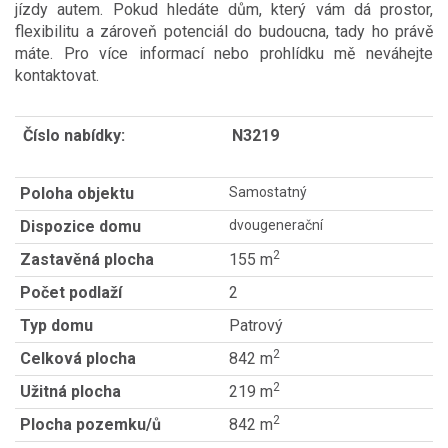
jízdy autem. Pokud hledáte dům, který vám dá prostor,
flexibilitu a zároveň potenciál do budoucna, tady ho právě
máte. Pro více informací nebo prohlídku mě neváhejte
kontaktovat.
Číslo nabídky:
N3219
Poloha objektu
Samostatný
Dispozice domu
dvougenerační
2
Zastavěná plocha
155 m
Počet podlaží
2
Typ domu
Patrový
2
Celková plocha
842 m
2
Užitná plocha
219 m
2
Plocha pozemku/ů
842 m