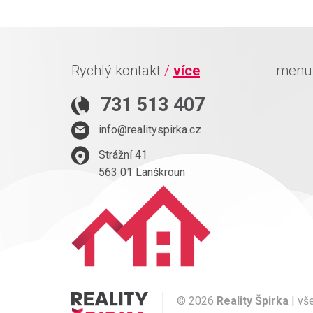
Rychlý kontakt
/
více
men
731 513 407
info@realityspirka.cz
Strážní 41
563 01 Lanškroun
© 2026
Reality Špirka
| vš