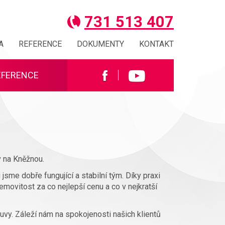
731 513 407
A
REFERENCE
DOKUMENTY
KONTAKT
EFERENCE
v na Kněžnou.
jsme dobře fungující a stabilní tým. Díky praxi
emovitost za co nejlepší cenu a co v nejkratší
vy. Záleží nám na spokojenosti našich klientů