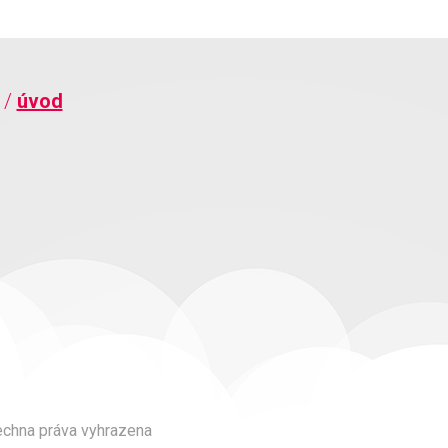
u
/
úvod
echna práva vyhrazena