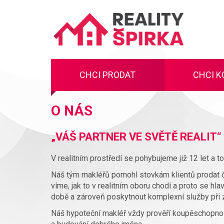
Reality
ŠIPKA
CHCI PRODAT
CHCI K
O NÁS
„VÁŠ PARTNER VE SVĚTĚ REALIT“
V realitním prostředí se pohybujeme již 12 let a 
Náš tým makléřů pomohl stovkám klientů prodat či k
víme, jak to v realitním oboru chodí a proto se hl
době a zároveň poskytnout komplexní služby při 
Náš hypoteční makléř vždy prověří koupěschopnos