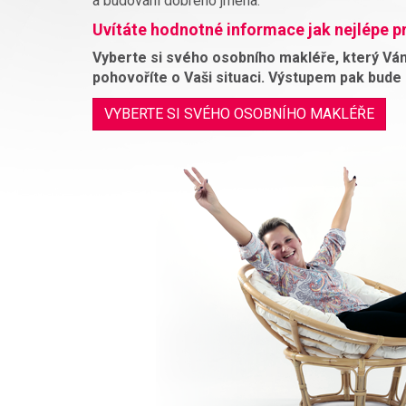
a budování dobrého jména.
Uvítáte hodnotné informace jak nejlépe p
Vyberte si svého osobního makléře, který Vám
pohovoříte o Vaši situaci. Výstupem pak bude 
VYBERTE SI SVÉHO OSOBNÍHO MAKLÉŘE