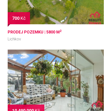
700
Kč
2
PRODEJ POZEMKU |
5800 M
Lichkov
10 490 000
Kč