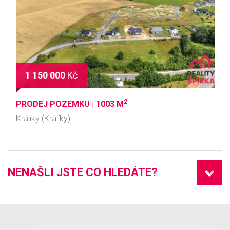
1 150 000
Kč
2
PRODEJ POZEMKU |
1003 M
Králíky (Králíky)
NENAŠLI JSTE CO HLEDÁTE?