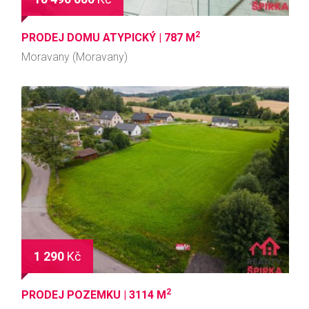
2
PRODEJ DOMU ATYPICKÝ |
787 M
Moravany (Moravany)
1 290
Kč
2
PRODEJ POZEMKU |
3114 M