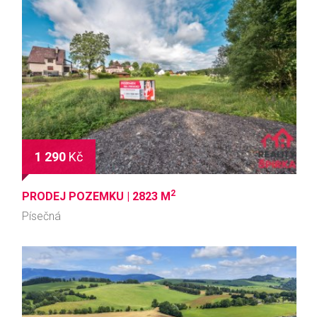
1 290
Kč
2
PRODEJ POZEMKU |
2823 M
Písečná