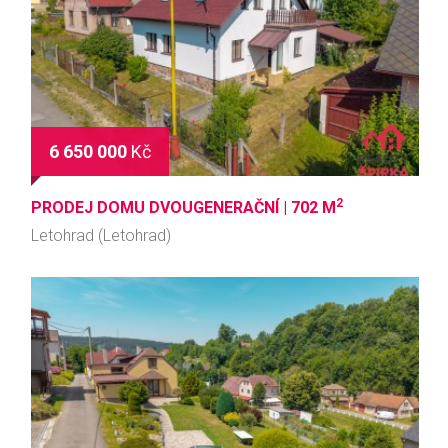
6 650 000
Kč
2
PRODEJ DOMU DVOUGENERAČNÍ |
702 M
Letohrad (Letohrad)