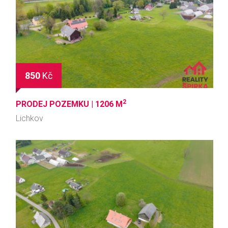
850
Kč
2
PRODEJ POZEMKU |
1206 M
Lichkov