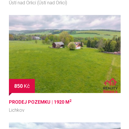
Ústí nad Orlicí (Ústí nad Orlicí)
850
Kč
2
PRODEJ POZEMKU |
1920 M
Lichkov