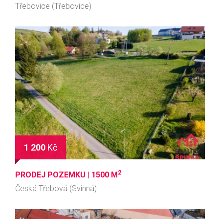
Třebovice (Třebovice)
1 200
Kč
2
PRODEJ POZEMKU |
1500 M
Česká Třebová (Svinná)