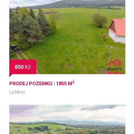
850
Kč
2
PRODEJ POZEMKU |
1855 M
Lichkov