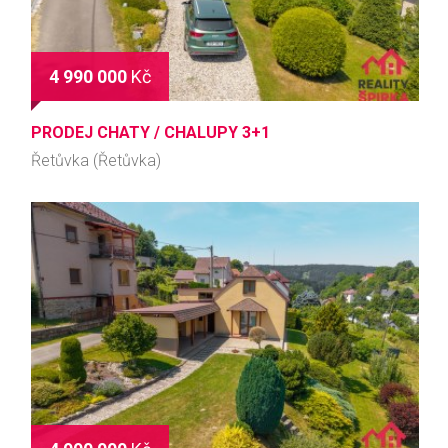
4 990 000
Kč
PRODEJ CHATY / CHALUPY 3+1
Řetůvka (Řetůvka)