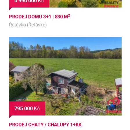
4 990 000
Kč
2
PRODEJ DOMU 3+1 |
830 M
Řetůvka (Řetůvka)
795 000
Kč
PRODEJ CHATY / CHALUPY 1+KK