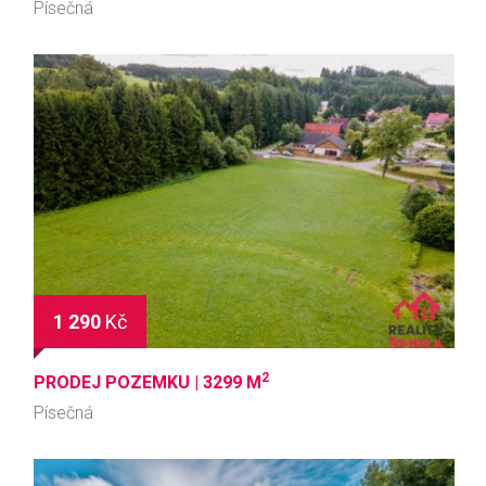
Písečná
1 290
Kč
2
PRODEJ POZEMKU |
3299 M
Písečná